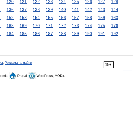
9
120
121
122
123
124
125
126
127
128
5
136
137
138
139
140
141
142
143
144
1
152
153
154
155
156
157
158
159
160
7
168
169
170
171
172
173
174
175
176
3
184
185
186
187
188
189
190
191
192
ка
,
Реклама на сайте
18+
omla,
Drupal,
WordPress, MODx.