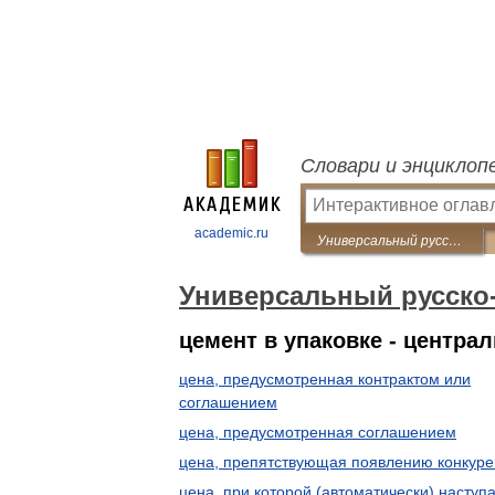
Словари и энциклоп
academic.ru
Универсальный русско-английский словарь
Универсальный русско
цемент в упаковке - центра
цена, предусмотренная контрактом или
соглашением
цена, предусмотренная соглашением
цена, препятствующая появлению конкуре
цена, при которой (автоматически) наступ