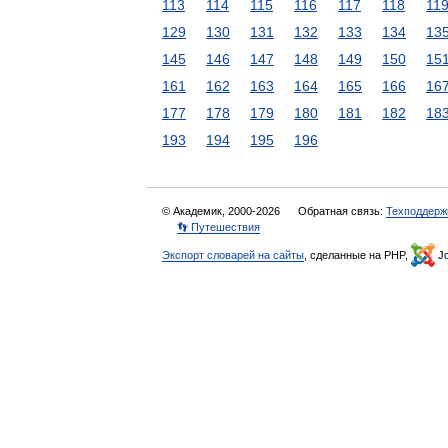
113
114
115
116
117
118
11
129
130
131
132
133
134
13
145
146
147
148
149
150
15
161
162
163
164
165
166
16
177
178
179
180
181
182
18
193
194
195
196
© Академик, 2000-2026
Обратная связь:
Техподдерж
👣 Путешествия
Экспорт словарей на сайты
, сделанные на PHP,
Jo