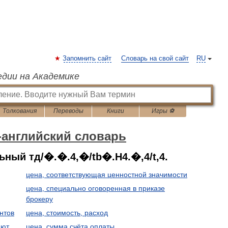
Запомнить сайт
Словарь на свой сайт
RU
едии на Академике
Толкования
Переводы
Книги
Игры ⚽
-английский словарь
льный тд/�.�.4,�/tb�.H4.�,4/t,4.
цена, соответствующая ценностной значимости
цена, специально оговоренная в приказе
брокеру
нтов
цена, стоимость, расход
ают
цена, сумма счёта оплаты