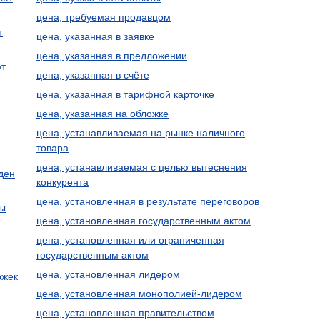
цена, требуемая продавцом
т
цена, указанная в заявке
цена, указанная в предложении
ют
цена, указанная в счёте
цена, указанная в тарифной карточке
цена, указанная на обложке
цена, устанавливаемая на рынке наличного
товара
цена, устанавливаемая с целью вытеснения
ден
конкурента
цена, установленная в результате переговоров
ны
цена, установленная государственным актом
цена, установленная или ограниченная
государственным актом
цена, установленная лидером
ржек
цена, установленная монополией-лидером
цена, установленная правительством