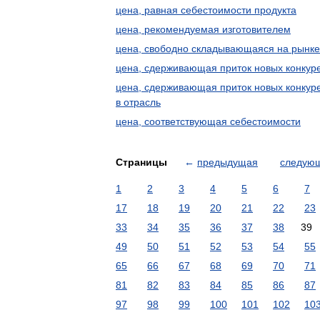
цена, равная себестоимости продукта
цена, рекомендуемая изготовителем
цена, свободно складывающаяся на рынке
цена, сдерживающая приток новых конкур
цена, сдерживающая приток новых конкур
в отрасль
цена, соответствующая себестоимости
Страницы
←
предыдущая
следую
1
2
3
4
5
6
7
17
18
19
20
21
22
23
33
34
35
36
37
38
39
49
50
51
52
53
54
55
65
66
67
68
69
70
71
81
82
83
84
85
86
87
97
98
99
100
101
102
10