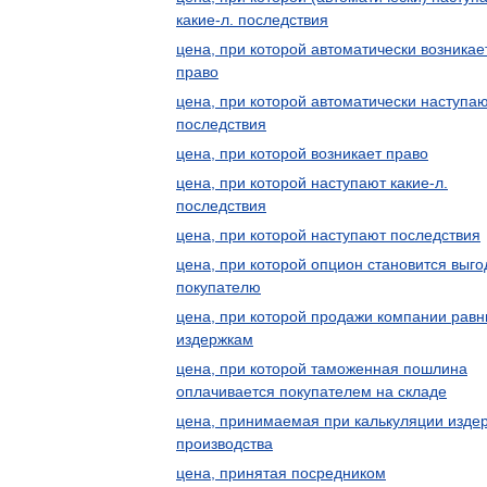
какие-л. последствия
цена, при которой автоматически возникае
право
цена, при которой автоматически наступа
последствия
цена, при которой возникает право
цена, при которой наступают какие-л.
последствия
цена, при которой наступают последствия
цена, при которой опцион становится выго
покупателю
цена, при которой продажи компании рав
издержкам
цена, при которой таможенная пошлина
оплачивается покупателем на складе
цена, принимаемая при калькуляции изде
производства
цена, принятая посредником