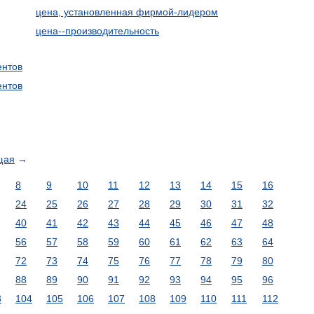
цена, установленная фирмой-лидером
цена--производительность
ентов
ентов
щая
→
8
9
10
11
12
13
14
15
16
24
25
26
27
28
29
30
31
32
40
41
42
43
44
45
46
47
48
56
57
58
59
60
61
62
63
64
72
73
74
75
76
77
78
79
80
88
89
90
91
92
93
94
95
96
3
104
105
106
107
108
109
110
111
112